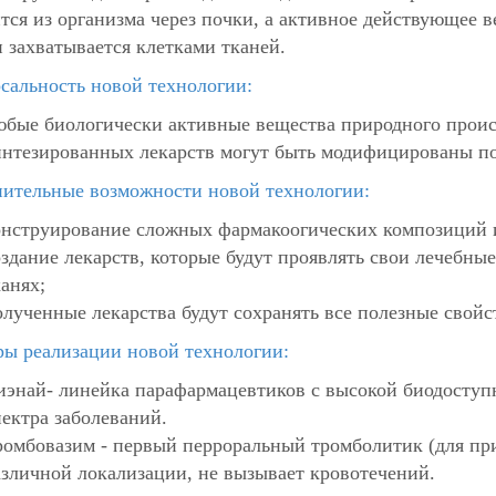
тся из организма через почки, а активное действующее 
и захватывается клетками тканей.
сальность новой технологии:
юбые биологически активные вещества природного прои
интезированных лекарств могут быть модифицированы по
ительные возможности новой технологии:
онструирование сложных фармакоогических композиций и
оздание лекарств, которые будут проявлять свои лечебны
канях;
олученные лекарства будут сохранять все полезные свойс
ы реализации новой технологии:
иэнай- линейка парафармацевтиков с высокой биодоступ
пектра заболеваний.
ромбовазим - первый перроральный тромболитик (для при
азличной локализации, не вызывает кровотечений.