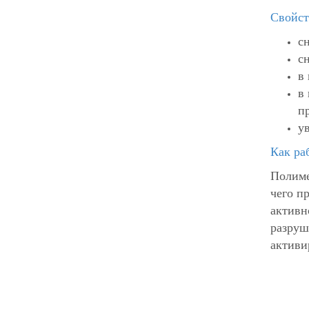
Свойст
с
с
в
в
п
у
Как ра
Полиме
чего п
активн
разруш
активи