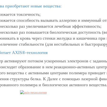
ва приобретают новые вещества:
нижается токсичность;
нижается способность вызывать аллергию и иммунный от
 несколько раз увеличивается лечебная эффективность;
 несколько раз повышается биологическая доступность (
роникать в кровь через стенки желудка и кишечника при 
величение стабильности (для нестабильных и быстрораз
ботает AXIS®-технология
р активируют потоком ускоренных электронов с заданным
роисходит образование в нем реакционно-активных цент
ого вещества с активными центрами полимера приводит 
ения структуры белка. К Далее с помощью лазерной фик
рованного полимера и биологически активного вещества