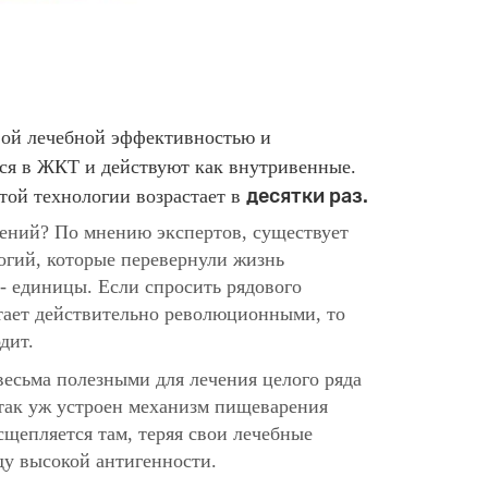
!
овой лечебной эффективностью и
ся в ЖКТ и действуют как внутривенные.
десятки раз.
той технологии возрастает в
ений? По мнению экспертов, существует
огий, которые перевернули жизнь
 - единицы. Если спросить рядового
итает действительно революционными, то
дит.
весьма полезными для лечения целого ряда
так уж устроен механизм пищеварения
сщепляется там, теряя свои лечебные
ду высокой антигенности.