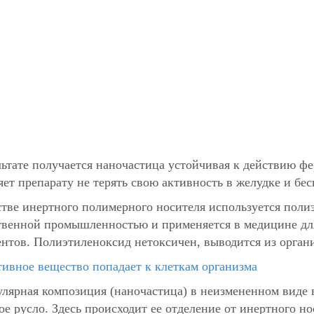
льтате получается наночастица устойчивая к действию ф
яет препарату не терять свою активность в желудке и бе
стве инертного полимерного носителя используется пол
твенной промышленностью и применяется в медицине для
нтов. Полиэтиленоксид нетоксичен, выводится из орган
тивное вещество попадает к клеткам организма
лярная композиция (наночастица) в неизмененном виде 
ое русло. Здесь происходит ее отделение от инертного но