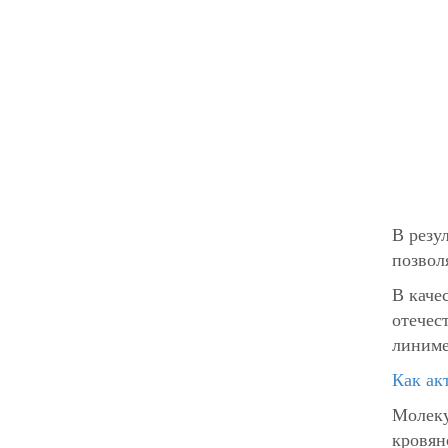
В резу
позвол
В каче
отечес
линиме
Как ак
Молеку
кровян