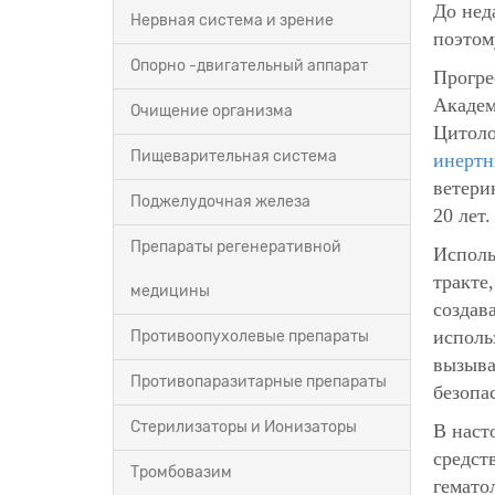
До нед
Нервная система и зрение
поэтом
Опорно -двигательный аппарат
Прогре
Академ
Очищение организма
Цитоло
Пищеварительная система
инертн
ветери
Поджелудочная железа
20 лет
Препараты регенеративной
Испол
тракте
медицины
создав
исполь
Противоопухолевые препараты
вызыва
Противопаразитарные препараты
безопа
Стерилизаторы и Ионизаторы
В наст
средст
Тромбовазим
гемато