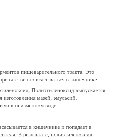
ерментов пищеварительного тракта. Это
спрепятственно всасываться в кишечнике
иэтиленоксид. Полиэтиленоксид выпускается
 изготовления мазей, эмульсий,
изма в неизменном виде.
всасывается в кишечнике и попадает в
сителя. В результате, полиэтиленоксид