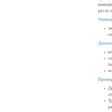
выводи
руслу 
Универ
л
с
Дополн
к
с
т
п
Пример
Д
с
Т
р