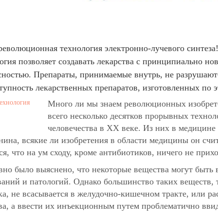
революционная технология электронно-лучевого синтеза
огия позволяет создавать лекарства с принципиально н
сностью. Препараты, принимаемые внутрь, не разрушают
тупность лекарственных препаратов, изготовленных по э
Много ли мы знаем революционных изобрет
всего несколько десятков прорывных технол
человечества в XX веке. Из них в медицине
нина, всякие ли изобретения в области медицины он сч
ся, что на ум сходу, кроме антибиотиков, ничего не прихо
вно было выяснено, что некоторые вещества могут быть 
ваний и патологий.
Однако
большинство таких веществ, 
ка, не всасывается в желудочно-кишечном тракте, или ра
ва, а ввести их инъекционным путем проблематично вви