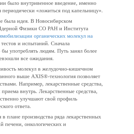
ции было внутривенное введение, именно
 периодически «ложиться под капельницу».
ле была идея. В Новосибирском
 Ядерной Физики СО РАН и Института
ммобилизации органических молекул на
тестов и испытаний. Сначала
бы употреблять людям. Путь занял более
превзошли все ожидания.
чивость молекул в желудочно-кишечном
азанного выше AXIS®-технология позволяет
ствами. Например, лекарственные средства,
 приема внутрь. Лекарственные средства,
ественно улучшают свой профиль
ского ответа.
я в плане производства ряда лекарственных
ий печени, онкологических и