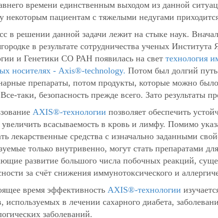
авнего времени единственным выходом из данной ситуа
у некоторым пациентам с тяжелыми недугами приходится
сс в решении данной задачи лежит на стыке наук. Внача
городке в результате сотрудничества ученых Института
гии и Генетики СО РАН появилась на свет
технология и
ых носителях - Axis®-technology
.
Потом был долгий путь 
нарные препараты, потом продукты, которые можно было 
. Все-таки, безопасность прежде всего. Зато результаты 
ьзование
AXIS®-технологии
позволяет обеспечить устой
, увеличить всасываемость в кровь и лимфу. Помимо ук
ать лекарственные средства с изначально заданными свой
зуемые только внутривенно, могут стать препаратами для
ющие развитие большого числа побочных реакций, сущ
сности за счёт снижения иммунотоксического и аллергиче
оящее время эффективность
AXIS®-технологии
изучаетс
в, используемых в лечении сахарного диабета, заболеван
логических заболеваний.